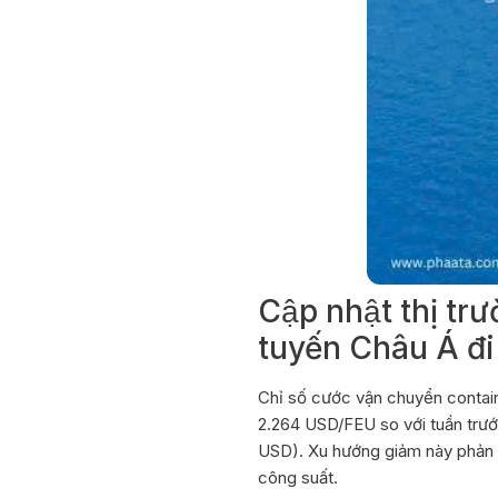
Cập nhật thị trư
tuyến Châu Á đ
Chỉ số cước vận chuyển contai
2.264 USD/FEU so với tuần trướ
USD). Xu hướng giảm này phản á
công suất.