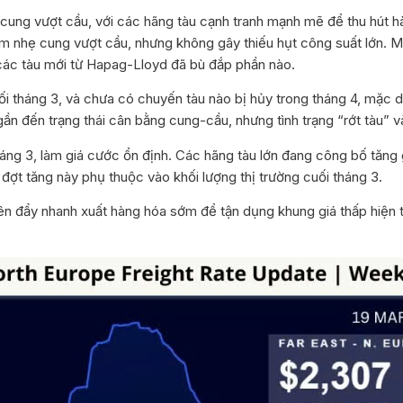
ạng cung vượt cầu, với các hãng tàu cạnh tranh mạnh mẽ để thu hút
iảm nhẹ cung vượt cầu, nhưng không gây thiếu hụt công suất lớn. 
các tàu mới từ Hapag-Lloyd đã bù đắp phần nào.
ối tháng 3, và chưa có chuyến tàu nào bị hủy trong tháng 4, mặc 
gần đến trạng thái cân bằng cung-cầu, nhưng tình trạng “rớt tàu” v
áng 3, làm giá cước ổn định. Các hãng tàu lớn đang công bố tăng 
ợt tăng này phụ thuộc vào khối lượng thị trường cuối tháng 3.
n đẩy nhanh xuất hàng hóa sớm để tận dụng khung giá thấp hiện t