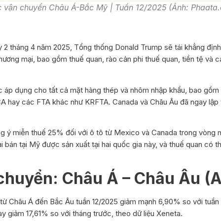
n chuyển Châu Á-Bắc Mỹ | Tuần 12/2025 (Ảnh: Phaata
y 2 tháng 4 năm 2025, Tổng thống Donald Trump sẽ tái khẳng địn
c thương mại, bao gồm thuế quan, rào cản phi thuế quan, tiền tệ và 
c áp dụng cho tất cả mặt hàng thép và nhôm nhập khẩu, bao gồ
CA hay các FTA khác như KRFTA. Canada và Châu Âu đã ngay lập
 ý miễn thuế 25% đối với ô tô từ Mexico và Canada trong vòng 
tải bán tại Mỹ được sản xuất tại hai quốc gia này, và thuế quan có
n chuyển: Châu Á – Châu Âu (
ừ Châu Á đến Bắc Âu tuần 12/2025 giảm mạnh 6,90% so với tuần
giảm 17,61% so với tháng trước, theo dữ liệu Xeneta.