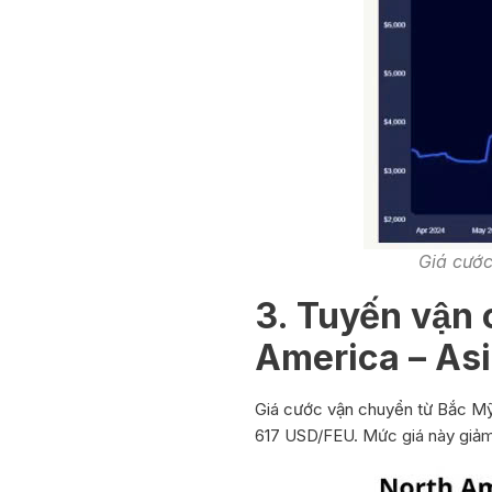
Giá cước vậ
3. Tuyến vậ
America – Asi
Giá cước vận chuyển
từ Bắc M
617 USD/FEU. Mức giá này giảm 2