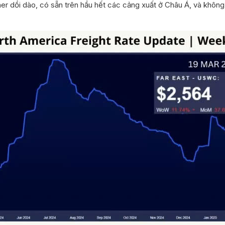
er dồi dào, có sẵn trên hầu hết các cảng xuất ở Châu Á, và không 