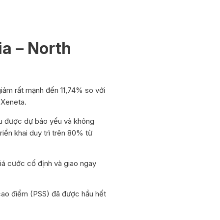
ia – North
 giảm rất mạnh đến 11,74% so với
 Xeneta.
cầu được dự báo yếu và không
iển khai duy trì trên 80% từ
giá cước cố định và giao ngay
 cao điểm (PSS) đã được hầu hết