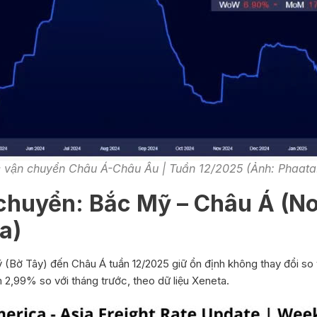
n chuyển Châu Á-Châu Âu | Tuần 12/2025 (Ảnh: Phaat
n chuyển: Bắc Mỹ – Châu Á (N
a)
ỹ (Bờ Tây) đến Châu Á tuần 12/2025 giữ ổn định không thay đổi s
,99% so với tháng trước, theo dữ liệu Xeneta.