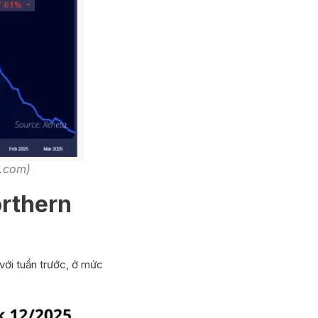
a.com)
orthern
o với tuần trước, ở mức