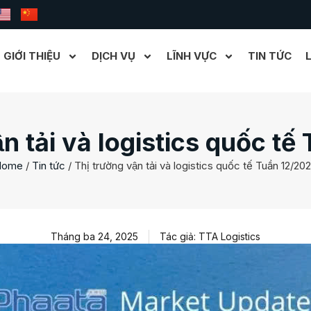
GIỚI THIỆU
DỊCH VỤ
LĨNH VỰC
TIN TỨC
n tải và logistics quốc tê
Home
/
Tin tức
/
Thị trường vận tải và logistics quốc tế Tuần 12/20
Tháng ba 24, 2025
Tác giả: TTA Logistics